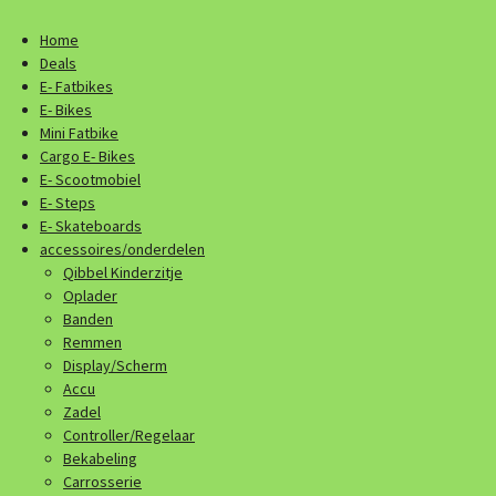
Home
Deals
E- Fatbikes
E- Bikes
Mini Fatbike
Cargo E- Bikes
E- Scootmobiel
E- Steps
E- Skateboards
accessoires/onderdelen
Qibbel Kinderzitje
Oplader
Banden
Remmen
Display/Scherm
Accu
Zadel
Controller/Regelaar
Bekabeling
Carrosserie