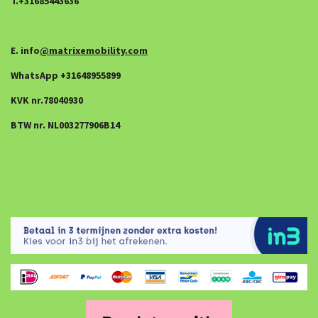
T.+31685443636
E. info
@matrixemobility.com
WhatsApp +31648955899
KVK nr.78040930
BTW nr. NL003277906B14