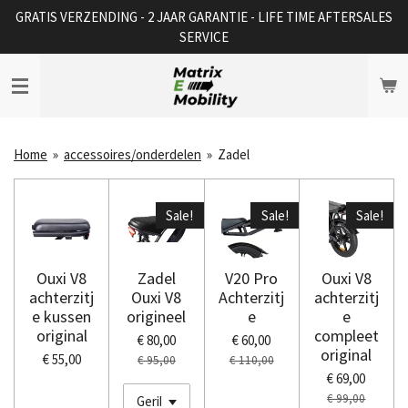
GRATIS VERZENDING - 2 JAAR GARANTIE - LIFE TIME AFTERSALES
Ga
SERVICE
direct
naar
de
hoofdinhoud
Home
»
accessoires/onderdelen
»
Zadel
Sale!
Sale!
Sale!
Ouxi V8
Zadel
V20 Pro
Ouxi V8
achterzitj
Ouxi V8
Achterzitj
achterzitj
e kussen
origineel
e
e
original
compleet
€ 80,00
€ 60,00
original
€ 55,00
€ 95,00
€ 110,00
€ 69,00
€ 99,00