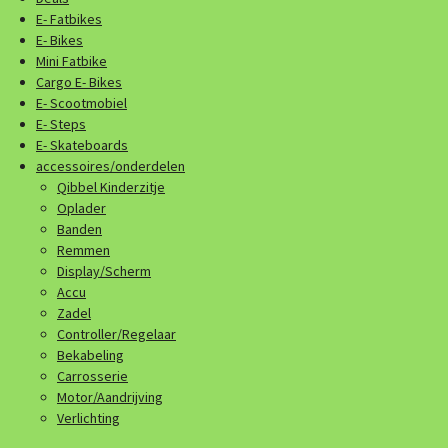
E- Fatbikes
E- Bikes
Mini Fatbike
Cargo E- Bikes
E- Scootmobiel
E- Steps
E- Skateboards
accessoires/onderdelen
Qibbel Kinderzitje
Oplader
Banden
Remmen
Display/Scherm
Accu
Zadel
Controller/Regelaar
Bekabeling
Carrosserie
Motor/Aandrijving
Verlichting