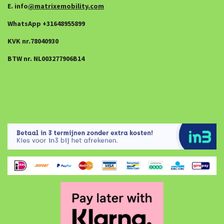
E. info
@matrixemobility.com
WhatsApp +31648955899
KVK nr.78040930
BTW nr. NL003277906B14