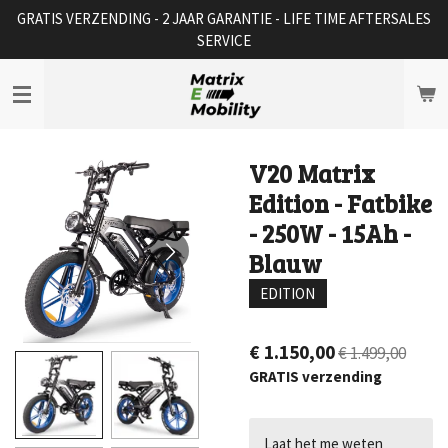
GRATIS VERZENDING - 2 JAAR GARANTIE - LIFE TIME AFTERSALES
Ga
SERVICE
direct
naar
de
hoofdinhoud
V20 Matrix
Edition - Fatbike
- 250W - 15Ah -
Blauw
EDITION
€ 1.150,00
€ 1.499,00
GRATIS verzending
Laat het me weten