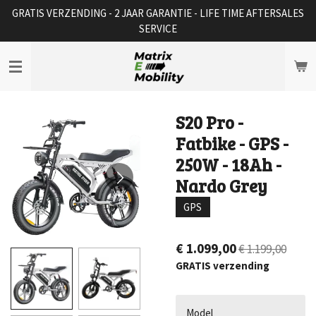
GRATIS VERZENDING - 2 JAAR GARANTIE - LIFE TIME AFTERSALES
Ga
SERVICE
direct
naar
de
hoofdinhoud
S20 Pro -
Fatbike - GPS -
250W - 18Ah -
Nardo Grey
GPS
€ 1.099,00
€ 1.199,00
GRATIS verzending
Model