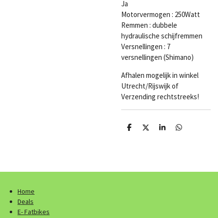
Ja
Motorvermogen : 250Watt
Remmen : dubbele
hydraulische schijfremmen
Versnellingen : 7
versnellingen (Shimano)
Afhalen mogelijk in winkel
Utrecht/Rijswijk of
Verzending rechtstreeks!
D
D
S
D
e
e
h
e
l
e
a
l
e
l
r
e
n
e
n
Home
Deals
E- Fatbikes