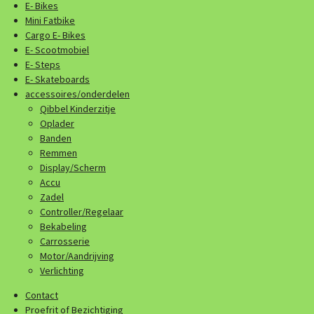
E- Bikes
Mini Fatbike
Cargo E- Bikes
E- Scootmobiel
E- Steps
E- Skateboards
accessoires/onderdelen
Qibbel Kinderzitje
Oplader
Banden
Remmen
Display/Scherm
Accu
Zadel
Controller/Regelaar
Bekabeling
Carrosserie
Motor/Aandrijving
Verlichting
Contact
Proefrit of Bezichtiging