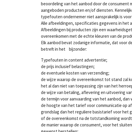
beoordeling van het aanbod door de consument m
aangeboden producten en/of diensten. Kennelijke
typefouten ondernemer niet aansprakelijk is voor
Alle afbeeldingen, specificaties gegevens in het
Afbeeldingen bij producten zijn een waarheids
overeenkomen met de echte kleuren van de prod
Elk aanbod bevat zodanige informatie, dat voor de
betreft in het bijzonder:
Typefouten in content advertentie;
de prijs inclusief belastingen;
de eventuele kosten van verzending;
de wijze waarop de overeenkomst tot stand zal k
het al dan niet van toepassing zijn van het herro
de wijze van betaling, aflevering en uitvoering v
de termijn voor aanvaarding van het aanbod, dan 
de hoogte van het tarief voor communicatie op a
grondslag dan het reguliere basistarief voor het
of de overeenkomst na de totstandkoming wordt g
de manier waarop de consument, voor het sluiten
gewenst herstellen;