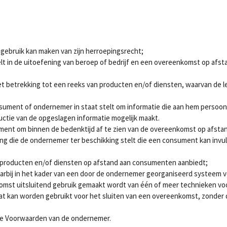
gebruik kan maken van zijn herroepingsrecht;
elt in de uitoefening van beroep of bedrijf en een overeenkomst op af
betrekking tot een reeks van producten en/of diensten, waarvan de leve
ment of ondernemer in staat stelt om informatie die aan hem persoonlijk
ctie van de opgeslagen informatie mogelijk maakt.
ment om binnen de bedenktijd af te zien van de overeenkomst op afsta
ng die de ondernemer ter beschikking stelt die een consument kan invull
e producten en/of diensten op afstand aan consumenten aanbiedt;
bij in het kader van een door de ondernemer georganiseerd systeem v
komst uitsluitend gebruik gemaakt wordt van één of meer technieken vo
at kan worden gebruikt voor het sluiten van een overeenkomst, zonder d
e Voorwaarden van de ondernemer.