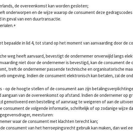
derlands, de overeenkomst kan worden gesloten;
eft onderworpen en de wijze waarop de consument deze gedragscodes l
in geval van een duurtransactie.
erialen.+
 bepaalde in lid 4, tot stand op het moment van aanvaarding door de 
che weg heeft aanvaard, bevestigt de ondernemer onverwijld langs ele
anvaarding niet door de ondernemer is bevestigd, kan de consument de
omt, treft de ondernemer passende technische en organisatorische maatr
e web omgeving. Indien de consument elektronisch kan betalen, zal de 
 - op de hoogte stellen of de consument aan zijn betalingsverplichtinge
ord aangaan van de overeenkomst op afstand. Indien de ondernemer op g
igd gemotiveerd een bestelling of aanvraag te weigeren of aan de uitvoe
de consument de volgende informatie, schriftelijk of op zodanige wijze
 gegevensdrager, meesturen:
ernemer waar de consument met klachten terecht kan;
de consument van het herroepingsrecht gebruik kan maken, dan wel een d