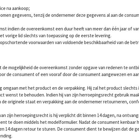
vice na aankoop;
genomen gegevens, tenzij de ondernemer deze gegevens al aan de consum
mst indien de overeenkomst een duur heeft van meer dan één jaar of van
het vorige lid slechts van toepassing op de eerste levering.
opschortende voorwaarden van voldoende beschikbaarheid van de betr
t de mogelijkheid de overeenkomst zonder opgave van redenen te ont
t door de consument of een vooraf door de consument aangewezen en 
g omgaan met het product en de verpakking. Hij zal het product slechts 
ct wenst te behouden. Indien hij van zijn herroepingsrecht gebruik maakt
- in de originele staat en verpakking aan de ondernemer retourneren, co
zijn herroepingsrecht is hij verplicht dit binnen 14 dagen, na ontvan
nt te doen middels het modelformulier. Nadat de consument kenbaar hee
en 14 dagen retour te sturen. De consument dient te bewijzen dat de gel
ending.