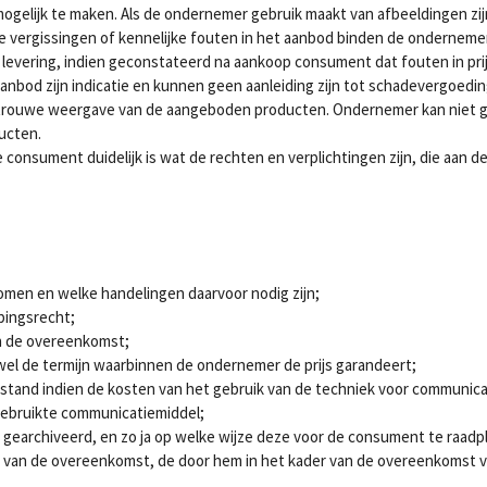
ogelijk te maken. Als de ondernemer gebruik maakt van afbeeldingen z
 vergissingen of kennelijke fouten in het aanbod binden de ondernemer
 levering, indien geconstateerd na aankoop consument dat fouten in pri
 aanbod zijn indicatie en kunnen geen aanleiding zijn tot schadevergoed
getrouwe weergave van de aangeboden producten. Ondernemer kan niet 
ucten.
 consument duidelijk is wat de rechten en verplichtingen zijn, die aan d
omen en welke handelingen daarvoor nodig zijn;
epingsrecht;
an de overeenkomst;
wel de termijn waarbinnen de ondernemer de prijs garandeert;
fstand indien de kosten van het gebruik van de techniek voor communi
 gebruikte communicatiemiddel;
earchiveerd, en zo ja op welke wijze deze voor de consument te raadpl
 van de overeenkomst, de door hem in het kader van de overeenkomst v