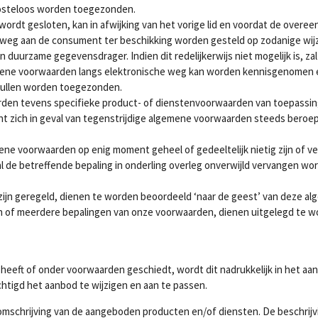
kosteloos worden toegezonden.
ordt gesloten, kan in afwijking van het vorige lid en voordat de overe
weg aan de consument ter beschikking worden gesteld op zodanige wij
duurzame gegevensdrager. Indien dit redelijkerwijs niet mogelijk is, z
ene voorwaarden langs elektronische weg kan worden kennisgenomen en
 zullen worden toegezonden.
den tevens specifieke product- of dienstenvoorwaarden van toepassing z
zich in geval van tegenstrijdige algemene voorwaarden steeds beroepe
ne voorwaarden op enig moment geheel of gedeeltelijk nietig zijn of ve
l de betreffende bepaling in onderling overleg onverwijld vervangen wo
 zijn geregeld, dienen te worden beoordeeld ‘naar de geest’ van deze 
én of meerdere bepalingen van onze voorwaarden, dienen uitgelegd te w
heeft of onder voorwaarden geschiedt, wordt dit nadrukkelijk in het aa
chtigd het aanbod te wijzigen en aan te passen.
mschrijving van de aangeboden producten en/of diensten. De beschrijv