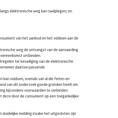
angs elektronische weg kan raadplegen; en
consument van het aanbod en het voldoen aan de
ktronische weg de ontvangst van de aanvaarding
 overeenkomst ontbinden.
egelen ter beveiliging van de elektronische
ondernemer daartoe passende
n kan voldoen, evenals van al die feiten en
rond van dit onderzoek goede gronden heeft om
ring bijzondere voorwaarden te verbinden.
 dat deze door de consument op een toegankelijke
uidelijke melding inzake het uitgesloten zijn