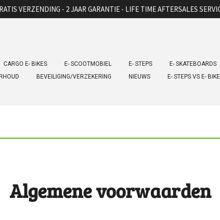
RATIS VERZENDING - 2 JAAR GARANTIE - LIFE TIME AFTERSALES SERVI
CARGO E- BIKES
E- SCOOTMOBIEL
E- STEPS
E- SKATEBOARDS
ERHOUD
BEVEILIGING/VERZEKERING
NIEUWS
E- STEPS VS E- BIK
Algemene voorwaarden