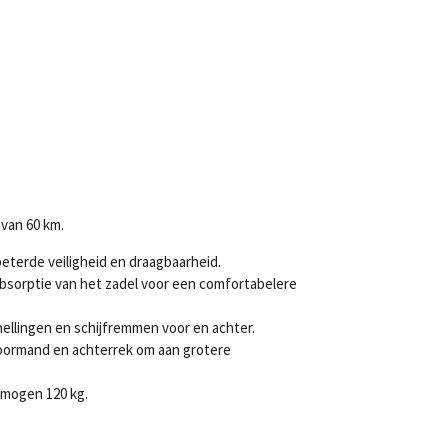
 van 60 km.
beterde veiligheid en draagbaarheid.
bsorptie van het zadel voor een comfortabelere
snellingen en schijfremmen voor en achter.
oormand en achterrek om aan grotere
rmogen 120 kg.