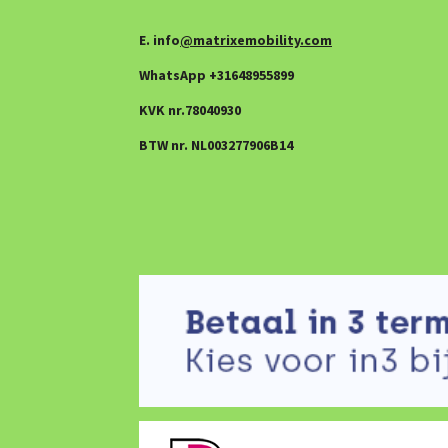
E. info
@matrixemobility.com
WhatsApp +31648955899
KVK nr.78040930
BTW nr. NL003277906B14