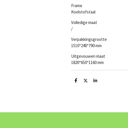
Frame
Koolstofstaal
Volledige maat
/
Verpakkingsgrootte
1510*240*790 mm
Uitgevouwen maat
1820*650*1160 mm
D
D
S
e
e
h
l
e
a
e
l
r
n
e