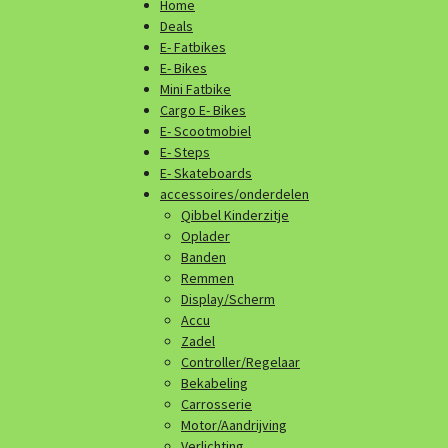
Home
Deals
E- Fatbikes
E- Bikes
Mini Fatbike
Cargo E- Bikes
E- Scootmobiel
E- Steps
E- Skateboards
accessoires/onderdelen
Qibbel Kinderzitje
Oplader
Banden
Remmen
Display/Scherm
Accu
Zadel
Controller/Regelaar
Bekabeling
Carrosserie
Motor/Aandrijving
Verlichting