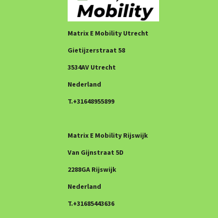
Matrix E Mobility Utrecht
Gietijzerstraat 58
3534AV Utrecht
Nederland
T.+31648955899
Matrix E Mobility Rijswijk
Van Gijnstraat 5D
2288GA Rijswijk
Nederland
T.+31685443636