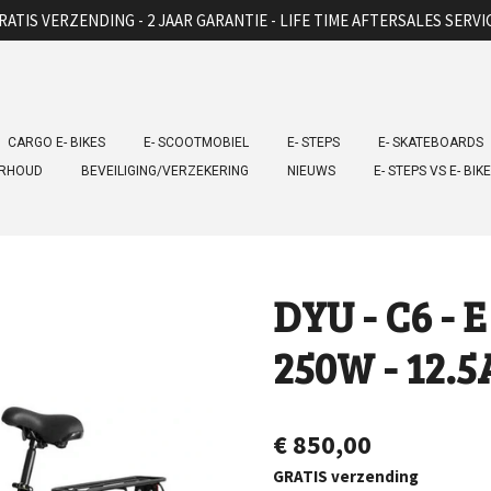
RATIS VERZENDING - 2 JAAR GARANTIE - LIFE TIME AFTERSALES SERVI
CARGO E- BIKES
E- SCOOTMOBIEL
E- STEPS
E- SKATEBOARDS
ERHOUD
BEVEILIGING/VERZEKERING
NIEUWS
E- STEPS VS E- BIK
DYU - C6 - E 
250W - 12.
€ 850,00
GRATIS verzending