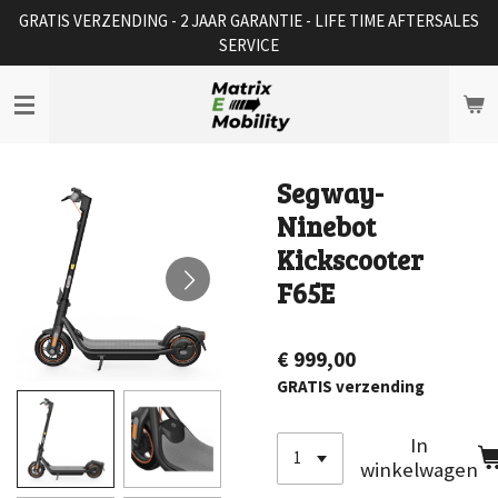
GRATIS VERZENDING - 2 JAAR GARANTIE - LIFE TIME AFTERSALES
Ga
SERVICE
direct
naar
de
hoofdinhoud
Segway-
Ninebot
Kickscooter
F65E
€ 999,00
GRATIS verzending
In
winkelwagen