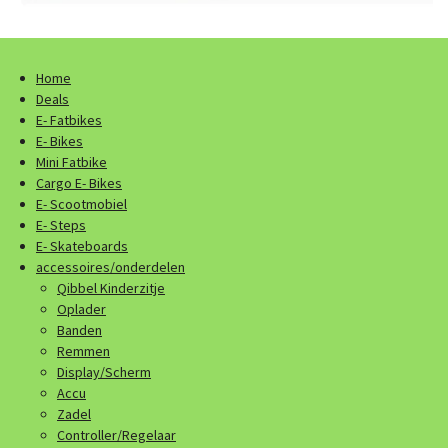
Home
Deals
E- Fatbikes
E- Bikes
Mini Fatbike
Cargo E- Bikes
E- Scootmobiel
E- Steps
E- Skateboards
accessoires/onderdelen
Qibbel Kinderzitje
Oplader
Banden
Remmen
Display/Scherm
Accu
Zadel
Controller/Regelaar