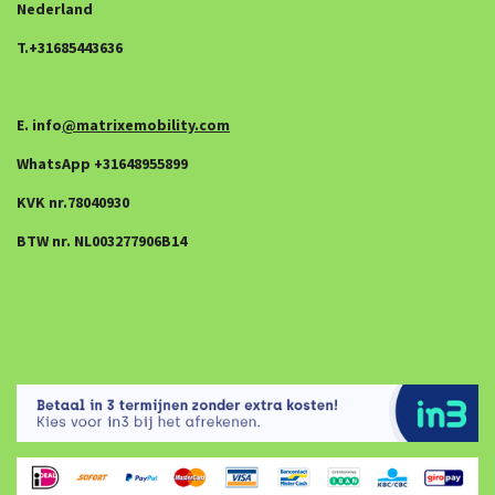
Nederland
T.+31685443636
E. info
@matrixemobility.com
WhatsApp +31648955899
KVK nr.78040930
BTW nr. NL003277906B14