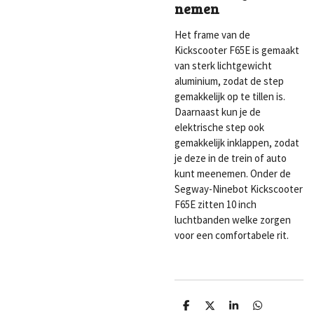
nemen
Het frame van de
Kickscooter F65E is gemaakt
van sterk lichtgewicht
aluminium, zodat de step
gemakkelijk op te tillen is.
Daarnaast kun je de
elektrische step ook
gemakkelijk inklappen, zodat
je deze in de trein of auto
kunt meenemen. Onder de
Segway-Ninebot Kickscooter
F65E zitten 10 inch
luchtbanden welke zorgen
voor een comfortabele rit.
D
D
S
D