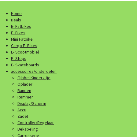
Home
Deals
E- Fatbikes
E- Bikes
Mini Fatbike
Cargo E- Bikes
E- Scootmobiel
E- Steps
E- Skateboards
accessoires/onderdelen
Qibbel Kinderzitje
Oplader
Banden
Remmen
Display/Scherm
Accu
Zadel
Controller/Regelaar
Bekabeling
Carrosserie