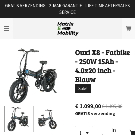
GRATIS VERZENDING - 2 JAAR GARANTIE - LIFE TIME AFTERSALES
Ga
SERVICE
direct
naar
de
hoofdinhoud
Ouxi X8 - Fatbike
- 250W 15Ah -
4.0x20 inch -
Blauw
Sale!
€ 1.099,00
€ 1.495,00
GRATIS verzending
In