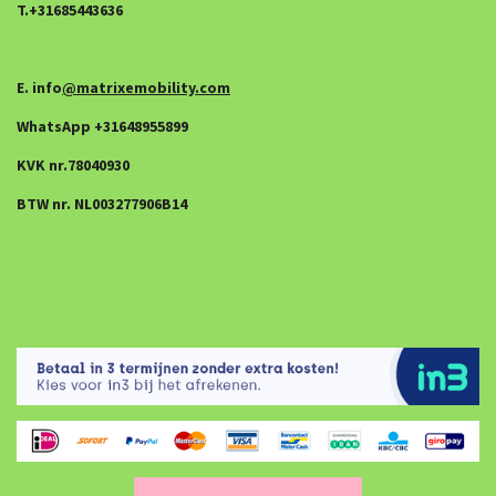
T.+31685443636
E. info
@matrixemobility.com
WhatsApp +31648955899
KVK nr.78040930
BTW nr. NL003277906B14