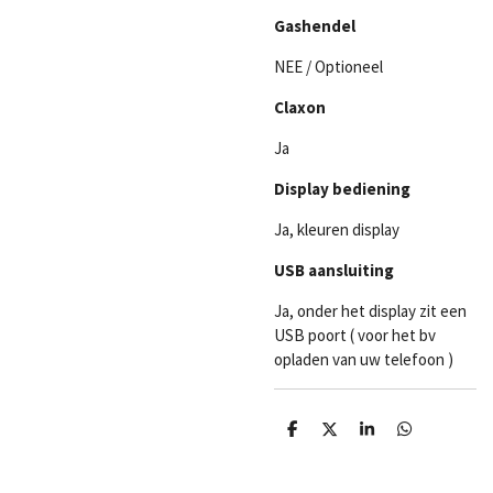
Gashendel
NEE / Optioneel
Claxon
Ja
Display bediening
Ja, kleuren display
USB aansluiting
Ja, onder het display zit een
USB poort ( voor het bv
opladen van uw telefoon )
D
D
S
D
e
e
h
e
l
e
a
l
e
l
r
e