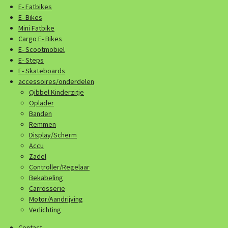
E- Fatbikes
E- Bikes
Mini Fatbike
Cargo E- Bikes
E- Scootmobiel
E- Steps
E- Skateboards
accessoires/onderdelen
Qibbel Kinderzitje
Oplader
Banden
Remmen
Display/Scherm
Accu
Zadel
Controller/Regelaar
Bekabeling
Carrosserie
Motor/Aandrijving
Verlichting
Contact