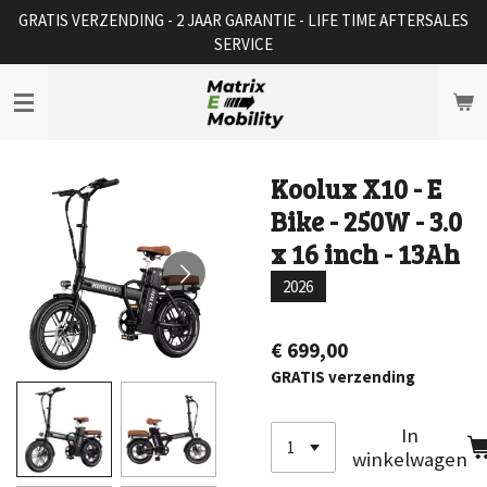
GRATIS VERZENDING - 2 JAAR GARANTIE - LIFE TIME AFTERSALES
Ga
SERVICE
direct
naar
de
hoofdinhoud
Koolux X10 - E
Bike - 250W - 3.0
x 16 inch - 13Ah
2026
€ 699,00
GRATIS verzending
In
winkelwagen