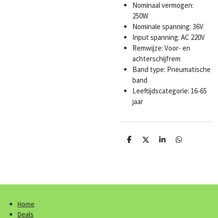
Nominaal vermogen:
250W
Nominale spanning: 36V
Input spanning: AC 220V
Remwijze: Voor- en
achterschijfrem
Band type: Pneumatische
band
Leeftijdscategorie: 16-65
jaar
D
D
S
D
e
e
h
e
l
e
a
l
e
l
r
e
n
e
n
Home
Deals