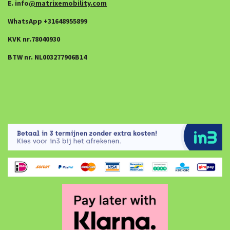
E. info
@matrixemobility.com
WhatsApp +31648955899
KVK nr.78040930
BTW nr. NL003277906B14