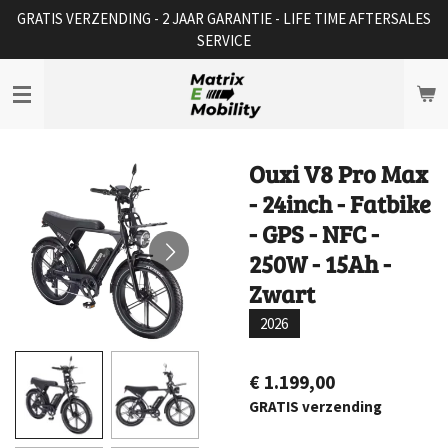
GRATIS VERZENDING - 2 JAAR GARANTIE - LIFE TIME AFTERSALES
Ga
SERVICE
direct
naar
de
hoofdinhoud
Ouxi V8 Pro Max
- 24inch - Fatbike
- GPS - NFC -
250W - 15Ah -
Zwart
2026
€ 1.199,00
GRATIS verzending