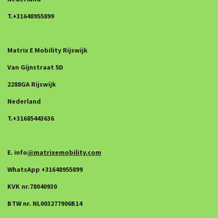
T.+31648955899
Matrix E Mobility Rijswijk
Van Gijnstraat 5D
2288GA Rijswijk
Nederland
T.+31685443636
E. info
@matrixemobility.com
WhatsApp +31648955899
KVK nr.78040930
BTW nr. NL003277906B14