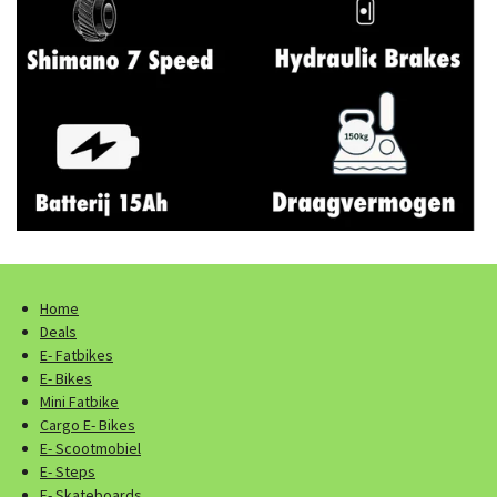
Home
Deals
E- Fatbikes
E- Bikes
Mini Fatbike
Cargo E- Bikes
E- Scootmobiel
E- Steps
E- Skateboards