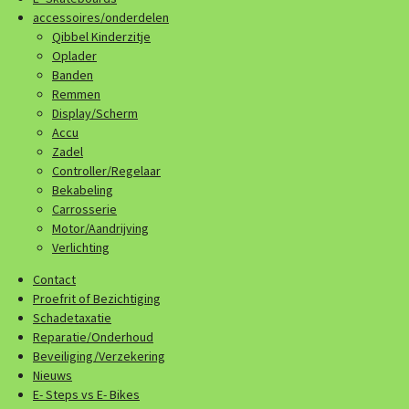
accessoires/onderdelen
Qibbel Kinderzitje
Oplader
Banden
Remmen
Display/Scherm
Accu
Zadel
Controller/Regelaar
Bekabeling
Carrosserie
Motor/Aandrijving
Verlichting
Contact
Proefrit of Bezichtiging
Schadetaxatie
Reparatie/Onderhoud
Beveiliging/Verzekering
Nieuws
E- Steps vs E- Bikes