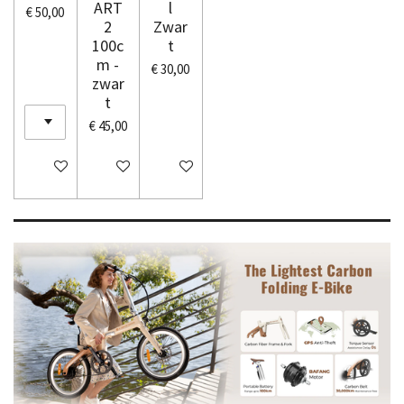
ART
l
€ 50,00
2
Zwar
100c
t
m -
€ 30,00
zwar
t
€ 45,00
In winkelwagen
In winkelwagen
In winkelwagen