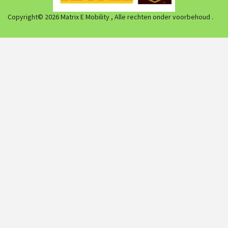
Copyright© 2026 Matrix E Mobility , Alle rechten onder voorbehoud .