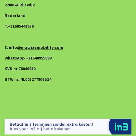
2288GA Rijswijk
Nederland
T.+31685443636
E. info
@matrixemobility.com
WhatsApp +31648955899
KVK nr.78040930
BTW nr. NL003277906B14