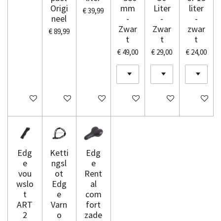
Origi
mm
Liter
liter
€ 39,99
neel
-
-
-
Zwar
Zwar
zwar
€ 89,99
t
t
t
€ 49,00
€ 29,00
€ 24,00
In winkelwagen
In winkelwagen
In winkelwagen
In winkelwagen
In winkelwagen
In winkel
Edg
Ketti
Edg
e
ngsl
e
vou
ot
Rent
wslo
Edg
al
t
e
com
ART
Varn
fort
2
o
zade