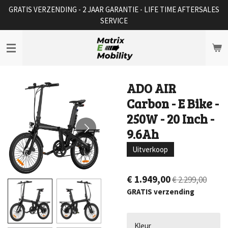
GRATIS VERZENDING - 2 JAAR GARANTIE - LIFE TIME AFTERSALES
Ga
SERVICE
direct
naar
de
hoofdinhoud
ADO AIR
Carbon - E Bike -
250W - 20 Inch -
9.6Ah
Uitverkoop
€ 1.949,00
€ 2.299,00
GRATIS verzending
Kleur