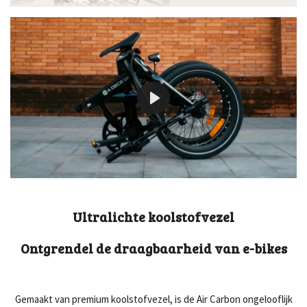
P
l
a
y
Ultralichte koolstofvezel
Ontgrendel de draagbaarheid van e-bikes
Gemaakt van premium koolstofvezel, is de Air Carbon ongelooflijk