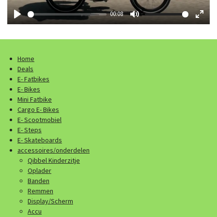
y
00:08
P
M
E
l
u
n
a
t
t
Home
y
e
e
Deals
r
E- Fatbikes
f
E- Bikes
u
Mini Fatbike
l
Cargo E- Bikes
E- Scootmobiel
l
E- Steps
s
E- Skateboards
c
accessoires/onderdelen
r
Qibbel Kinderzitje
e
Oplader
Banden
e
Remmen
n
Display/Scherm
Accu