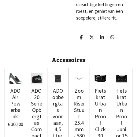
olieachtige kettingen en
roest, en geniet van een
soepelere, stillere rit.
D
D
S
D
e
e
h
e
l
e
a
l
e
l
r
e
n
e
n
Accessoires
ADO
ADO
ADO
Zoo
Fiets
fiets
Air
20
opbe
m
krat
krat
Pow
Serie
rgta
Riser
Urba
Urba
erba
Opb
s
Stuu
n
n
nk
ergt
voor
r
Proo
Proo
as
aan,
25.4
f
f
€ 300,00
Com
4,5
mm
Click
Juni
pact
liter
- 580
30
or 15