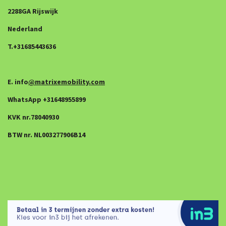
2288GA Rijswijk
Nederland
T.+31685443636
E. info
@matrixemobility.com
WhatsApp +31648955899
KVK nr.78040930
BTW nr. NL003277906B14