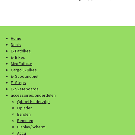
D
D
S
D
e
e
h
e
l
e
a
l
e
l
r
e
n
e
n
Home
Deals
E- Fatbikes
E- Bikes
Mini Fatbike
Cargo E- Bikes
E- Scootmobiel
E- Steps
E- Skateboards
accessoires/onderdelen
Qibbel Kinderzitje
Oplader
Banden
Remmen
Display/Scherm
Accu