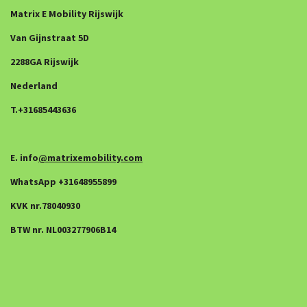
Matrix E Mobility Rijswijk
Van Gijnstraat 5D
2288GA Rijswijk
Nederland
T.+31685443636
E. info
@matrixemobility.com
WhatsApp +31648955899
KVK nr.78040930
BTW nr. NL003277906B14