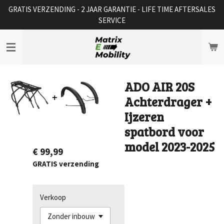
GRATIS VERZENDING - 2 JAAR GARANTIE - LIFE TIME AFTERSALES
Ga
SERVICE
direct
naar
de
hoofdinhoud
ADO AIR 20S
Achterdrager +
Ijzeren
spatbord voor
model 2023-2025
€ 99,99
GRATIS verzending
Verkoop