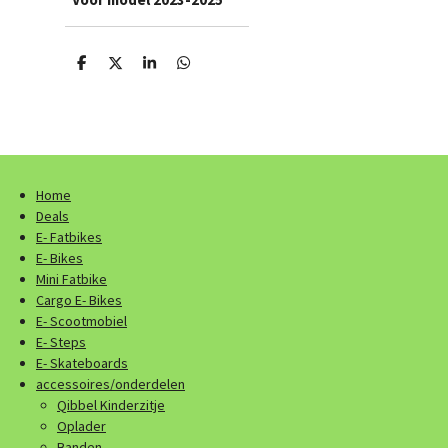
D
D
S
D
e
e
h
e
l
e
a
l
e
l
r
e
n
e
n
Home
Deals
E- Fatbikes
E- Bikes
Mini Fatbike
Cargo E- Bikes
E- Scootmobiel
E- Steps
E- Skateboards
accessoires/onderdelen
Qibbel Kinderzitje
Oplader
Banden