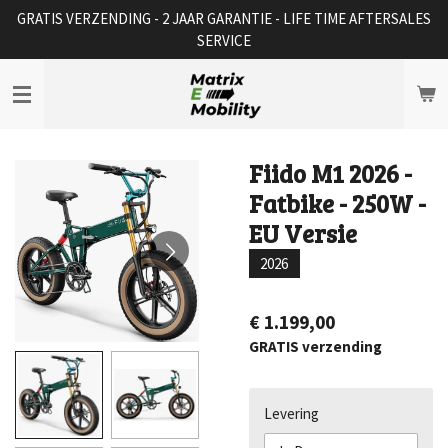
GRATIS VERZENDING - 2 JAAR GARANTIE - LIFE TIME AFTERSALES
Ga
SERVICE
direct
naar
de
hoofdinhoud
Fiido M1 2026 -
Fatbike - 250W -
EU Versie
2026
€ 1.199,00
GRATIS verzending
Levering