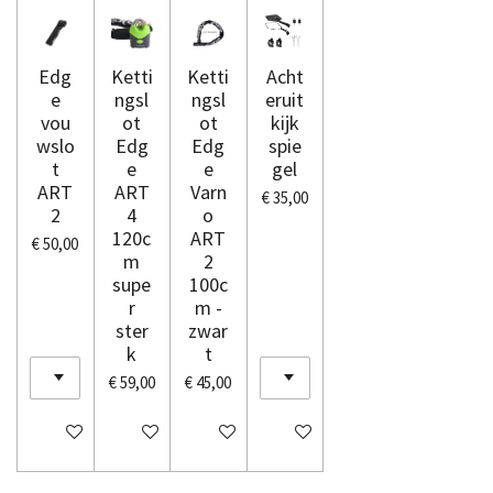
Edg
Ketti
Ketti
Acht
e
ngsl
ngsl
eruit
vou
ot
ot
kijk
wslo
Edg
Edg
spie
t
e
e
gel
ART
ART
Varn
€ 35,00
2
4
o
120c
ART
€ 50,00
m
2
supe
100c
r
m -
ster
zwar
k
t
€ 59,00
€ 45,00
In winkelwagen
In winkelwagen
In winkelwagen
In winkelwagen