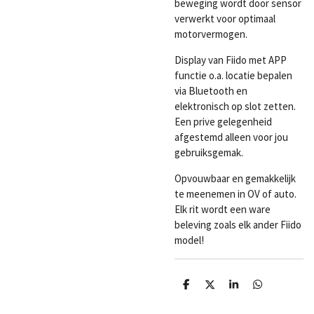
beweging wordt door sensor
verwerkt voor optimaal
motorvermogen.
Display van Fiido met APP
functie o.a. locatie bepalen
via Bluetooth en
elektronisch op slot zetten.
Een prive gelegenheid
afgestemd alleen voor jou
gebruiksgemak.
Opvouwbaar en gemakkelijk
te meenemen in OV of auto.
Elk rit wordt een ware
beleving zoals elk ander Fiido
model!
D
D
S
D
e
e
h
e
l
e
a
l