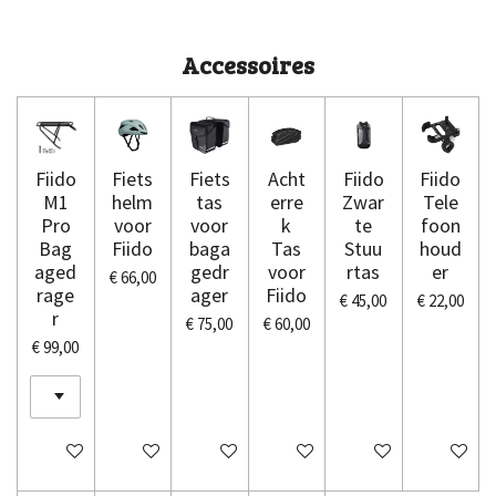
e
l
r
e
n
e
n
Accessoires
Fiido
Fiets
Fiets
Acht
Fiido
Fiido
M1
helm
tas
erre
Zwar
Tele
Pro
voor
voor
k
te
foon
Bag
Fiido
baga
Tas
Stuu
houd
aged
gedr
voor
rtas
er
€ 66,00
rage
ager
Fiido
€ 45,00
€ 22,00
r
€ 75,00
€ 60,00
€ 99,00
In winkelwagen
In winkelwagen
In winkelwagen
In winkelwagen
In winkelwagen
In winkel