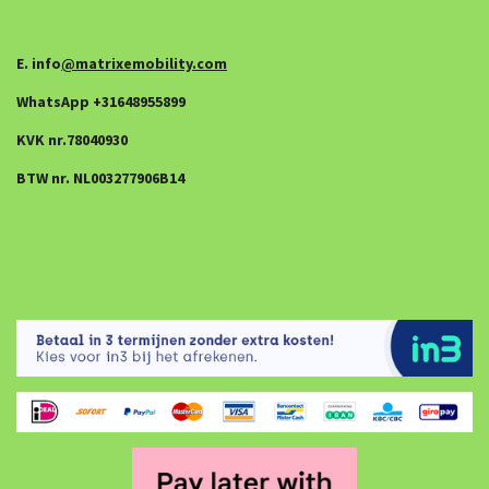
E. info
@matrixemobility.com
WhatsApp +31648955899
KVK nr.78040930
BTW nr. NL003277906B14