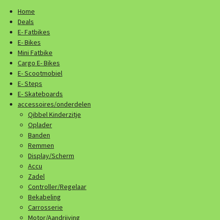
Home
Deals
E- Fatbikes
E- Bikes
Mini Fatbike
Cargo E- Bikes
E- Scootmobiel
E- Steps
E- Skateboards
accessoires/onderdelen
Qibbel Kinderzitje
Oplader
Banden
Remmen
Display/Scherm
Accu
Zadel
Controller/Regelaar
Bekabeling
Carrosserie
Motor/Aandrijving