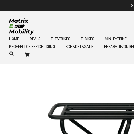
G
Ga
direct
naar
de
hoofdinhoud
HOME
DEALS
E- FATBIKES
E- BIKES
MINI FATBIKE
PROEFRIT OF BEZICHTIGING
SCHADETAXATIE
REPARATIE/OND