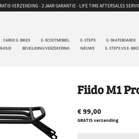
RATIS VERZENDING - 2 JAAR GARANTIE - LIFE TIME AFTERSALES SERVI
CARGO E- BIKES
E- SCOOTMOBIEL
E- STEPS
E- SKATEBOARDS
ERHOUD
BEVEILIGING/VERZEKERING
NIEUWS
E- STEPS VS E- BIK
Fiido M1 P
€ 99,00
GRATIS verzending