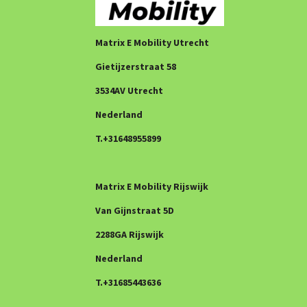
Matrix E Mobility Utrecht
Gietijzerstraat 58
3534AV Utrecht
Nederland
T.+31648955899
Matrix E Mobility Rijswijk
Van Gijnstraat 5D
2288GA Rijswijk
Nederland
T.+31685443636