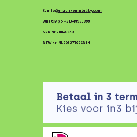
E. info
@matrixemobility.com
WhatsApp +31648955899
KVK nr.78040930
BTW nr. NL003277906B14