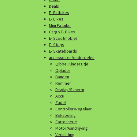
Deals
E- Fatbikes
E- Bikes
Mini Fatbike
Cargo E- Bikes
E- Scootmobiel
E- Steps
E- Skateboards
accessoires/onderdelen
Qibbel Kinderzitje
Oplader
Banden
Remmen
Display/Scherm
Accu
Zadel
Controller/Regelaar
Bekabeling
Carrosserie
Motor/Aandrijving
Verlichting