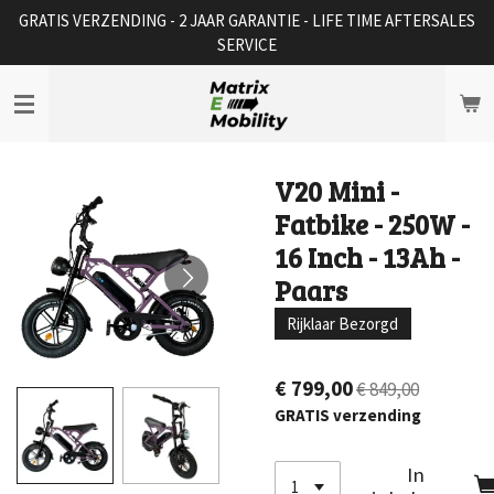
GRATIS VERZENDING - 2 JAAR GARANTIE - LIFE TIME AFTERSALES
Ga
SERVICE
direct
naar
de
hoofdinhoud
V20 Mini -
Fatbike - 250W -
16 Inch - 13Ah -
Paars
Rijklaar Bezorgd
€ 799,00
€ 849,00
GRATIS verzending
In