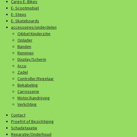
Cargo E- Bikes
E- Scootmobiel
E- Steps
E- Skateboards
accessoires/onderdelen
Qibbel Kinderzitje
Oplader
Banden
Remmen
Display/Scherm
Accu
Zadel
Controller/Regelaar
Bekabeling
Carrosserie
Motor/Aandrijving
Verlichting
Contact
Proefrit of Bezichtiging
Schadetaxatie
Reparatie/Onderhoud