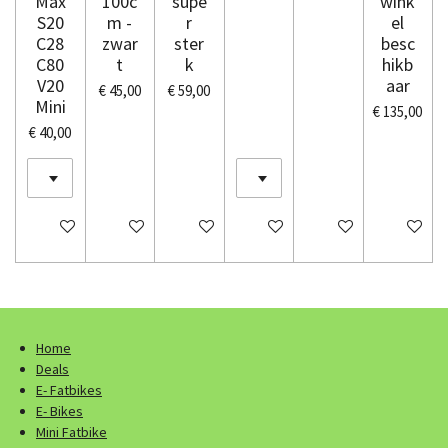
Max
100c
supe
wink
S20
m -
r
el
C28
zwar
ster
besc
C80
t
k
hikb
V20
aar
€ 45,00
€ 59,00
Mini
€ 135,00
€ 40,00
In winkelwagen
In winkelwagen
In winkelwagen
In winkelwagen
In winkelwagen
In winkel
Home
Deals
E- Fatbikes
E- Bikes
Mini Fatbike