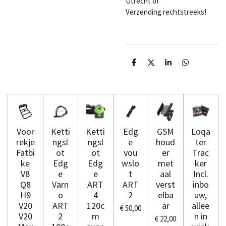
Utrecht of
Verzending rechtstreeks!
D
D
S
D
e
e
h
e
l
e
a
l
e
l
r
e
n
e
n
Voor
Ketti
Ketti
Edg
GSM
Loqa
rekje
ngsl
ngsl
e
houd
ter
Fatbi
ot
ot
vou
er
Trac
ke
Edg
Edg
wslo
met
ker
V8
e
e
t
aal
Incl.
Q8
Varn
ART
ART
verst
inbo
H9
o
4
2
elba
uw,
V20
ART
120c
ar
allee
€ 50,00
V20
2
m
n in
€ 22,00