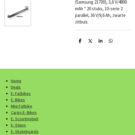
(Samsung 21700), 3,6 V/4800
mAh * 20 stuks, 10-serie 2
parallel, 36 V/9,6 Ah, zwarte
zitbuis.
D
D
S
D
e
e
h
e
l
e
a
l
e
l
r
e
n
e
n
Home
Deals
E- Fatbikes
E- Bikes
Mini Fatbike
Cargo E- Bikes
E- Scootmobiel
E- Steps
E- Skateboards