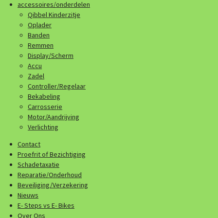
accessoires/onderdelen
Qibbel Kinderzitje
Oplader
Banden
Remmen
Display/Scherm
Accu
Zadel
Controller/Regelaar
Bekabeling
Carrosserie
Motor/Aandrijving
Verlichting
Contact
Proefrit of Bezichtiging
Schadetaxatie
Reparatie/Onderhoud
Beveiliging/Verzekering
Nieuws
E- Steps vs E- Bikes
Over Ons