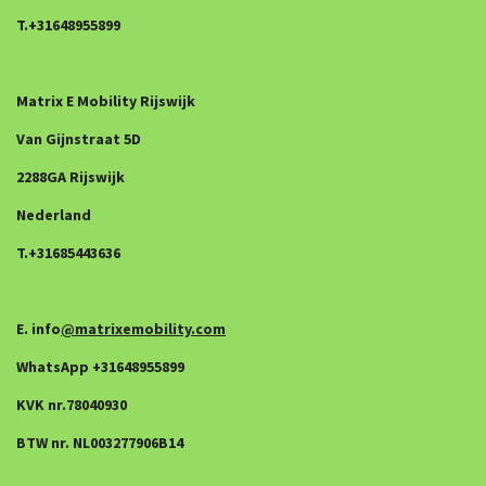
T.+31648955899
Matrix E Mobility Rijswijk
Van Gijnstraat 5D
2288GA Rijswijk
Nederland
T.+31685443636
E. info
@matrixemobility.com
WhatsApp +31648955899
KVK nr.78040930
BTW nr. NL003277906B14