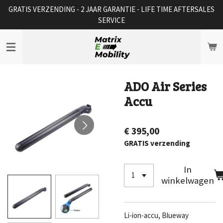
GRATIS VERZENDING - 2 JAAR GARANTIE - LIFE TIME AFTERSALES
Ga
SERVICE
direct
naar
de
hoofdinhoud
ADO Air Series
Accu
€ 395,00
GRATIS verzending
In
winkelwagen
Li-ion-accu, Blueway