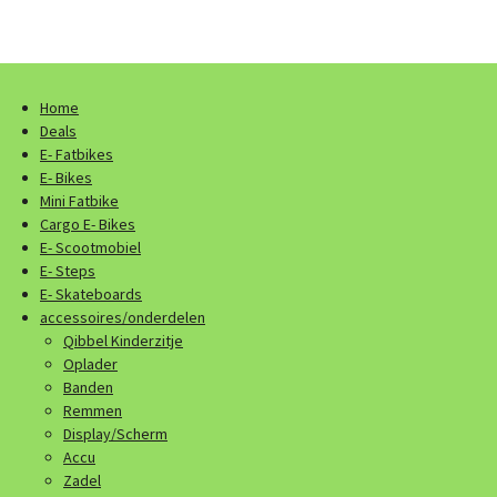
l
e
a
l
e
l
r
e
n
e
n
Home
Deals
E- Fatbikes
E- Bikes
Mini Fatbike
Cargo E- Bikes
E- Scootmobiel
E- Steps
E- Skateboards
accessoires/onderdelen
Qibbel Kinderzitje
Oplader
Banden
Remmen
Display/Scherm
Accu
Zadel