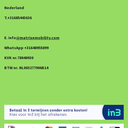
Nederland
T.+31685443636
E. info
@matrixemobility.com
WhatsApp +31648955899
KVK nr.78040930
BTW nr. NL003277906B14