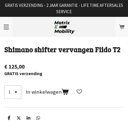
GRATIS VERZENDING - 2 JAAR GARANTIE - LIFE TIME AFTERSALES
Ga
SERVICE
direct
naar
de
hoofdinhoud
Shimano shifter vervangen Fiido T2
€ 125,00
GRATIS verzending
In winkelwagen
D
D
S
D
e
e
h
e