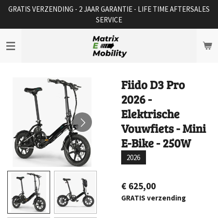
GRATIS VERZENDING - 2 JAAR GARANTIE - LIFE TIME AFTERSALES
Ga
SERVICE
direct
naar
de
hoofdinhoud
Fiido D3 Pro
2026 -
Elektrische
Vouwfiets - Mini
E-Bike - 250W
2026
€ 625,00
GRATIS verzending