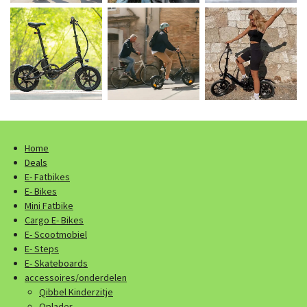
Home
Deals
E- Fatbikes
E- Bikes
Mini Fatbike
Cargo E- Bikes
E- Scootmobiel
E- Steps
E- Skateboards
accessoires/onderdelen
Qibbel Kinderzitje
Oplader