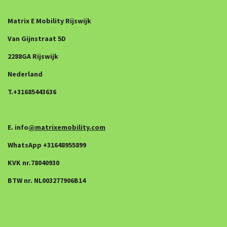
Matrix E Mobility Rijswijk
Van Gijnstraat 5D
2288GA Rijswijk
Nederland
T.+31685443636
E. info
@matrixemobility.com
WhatsApp +31648955899
KVK nr.78040930
BTW nr. NL003277906B14