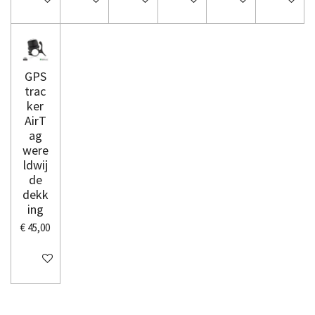
GPS
trac
ker
AirT
ag
were
ldwij
de
dekk
ing
€ 45,00
In winkelwagen