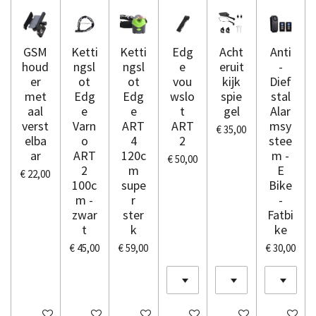
GSM
Ketti
Ketti
Edg
Acht
Anti
houd
ngsl
ngsl
e
eruit
-
er
ot
ot
vou
kijk
Dief
met
Edg
Edg
wslo
spie
stal
aal
e
e
t
gel
Alar
verst
Varn
ART
ART
msy
€ 35,00
elba
o
4
2
stee
ar
ART
120c
m -
€ 50,00
2
m
E
€ 22,00
100c
supe
Bike
m -
r
-
zwar
ster
Fatbi
t
k
ke
€ 45,00
€ 59,00
€ 30,00
In winkelwagen
In winkelwagen
In winkelwagen
In winkelwagen
In winkelwagen
In winkel