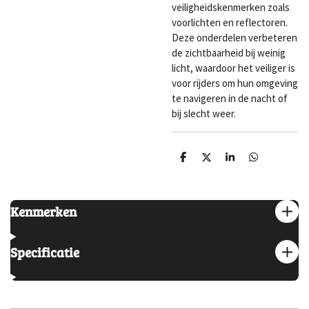
veiligheidskenmerken zoals
voorlichten en reflectoren.
Deze onderdelen verbeteren
de zichtbaarheid bij weinig
licht, waardoor het veiliger is
voor rijders om hun omgeving
te navigeren in de nacht of
bij slecht weer.
D
D
S
D
e
e
h
e
l
e
a
l
e
l
r
e
n
e
n
Kenmerken
Specificatie