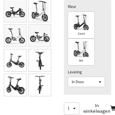
Kleur
Zwart
Wit
Levering
In
winkelwagen