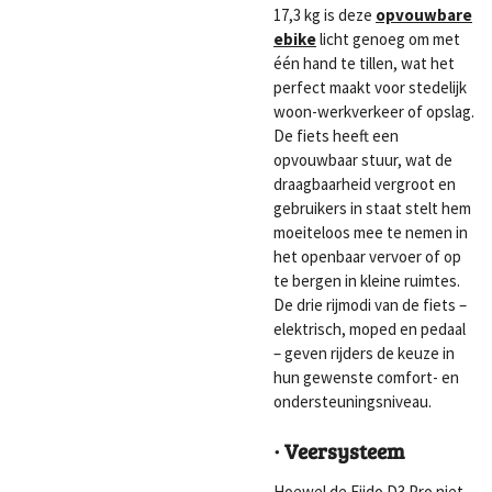
17,3 kg is deze
opvouwbare
ebike
licht genoeg om met
één hand te tillen, wat het
perfect maakt voor stedelijk
woon-werkverkeer of opslag.
De fiets heeft een
opvouwbaar stuur, wat de
draagbaarheid vergroot en
gebruikers in staat stelt hem
moeiteloos mee te nemen in
het openbaar vervoer of op
te bergen in kleine ruimtes.
De drie rijmodi van de fiets –
elektrisch, moped en pedaal
– geven rijders de keuze in
hun gewenste comfort- en
ondersteuningsniveau.
· Veersysteem
Hoewel de Fiido D3 Pro niet