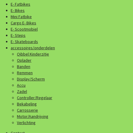
E- Fatbikes
E- Bikes
Mini Fatbike
Cargo E- Bikes
E- Scootmobiel
E- Steps
E- Skateboards
accessoires/onderdelen
Qibbel Kinderzitje
Oplader
Banden
Remmen
Display/Scherm
Accu
Zadel
Controller/Regelaar
Bekabeling
Carrosserie
Motor/Aandrijving
Verlichting
Contact