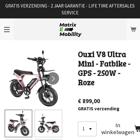
GRATIS VERZENDING - 2 JAAR GARANTIE - LIFE TIME AFTERSALES
Ga
SERVICE
direct
naar
de
hoofdinhoud
Ouxi V8 Ultra
Mini - Fatbike -
GPS - 250W -
Roze
€ 899,00
GRATIS verzending
In
winkelwagen