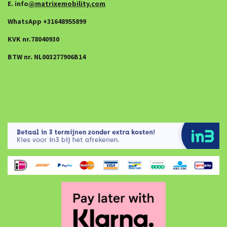
E. info
@matrixemobility.com
WhatsApp +31648955899
KVK nr.78040930
BTW nr. NL003277906B14