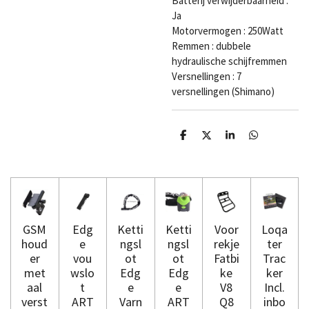
Batterij verwijderbaarheid :
Ja
Motorvermogen : 250Watt
Remmen : dubbele
hydraulische schijfremmen
Versnellingen : 7
versnellingen (Shimano)
D
D
S
D
e
e
h
e
l
e
a
l
e
l
r
e
n
e
n
GSM
Edg
Ketti
Ketti
Voor
Loqa
houd
e
ngsl
ngsl
rekje
ter
er
vou
ot
ot
Fatbi
Trac
met
wslo
Edg
Edg
ke
ker
aal
t
e
e
V8
Incl.
verst
ART
Varn
ART
Q8
inbo