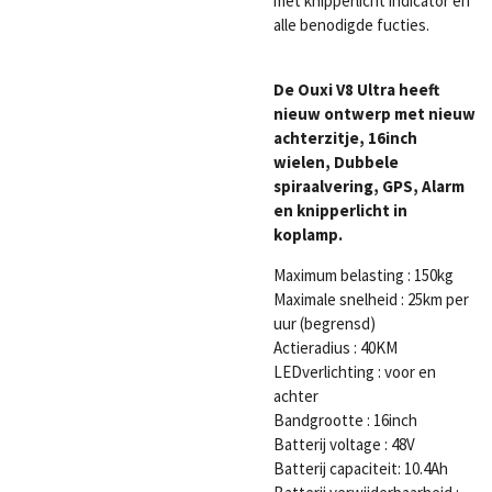
met knipperlicht indicator en
alle benodigde fucties.
De Ouxi V8 Ultra heeft
nieuw ontwerp met nieuw
achterzitje, 16
inch
wielen, Dubbele
spiraalvering, GPS, Alarm
en knipperlicht in
koplamp.
Maximum belasting : 150kg
Maximale snelheid :
25km per
uur (begrensd)
Actieradius : 40KM
LEDverlichting : voor en
achter
Bandgrootte : 16inch
Batterij voltage : 48V
Batterij capaciteit: 10.4Ah