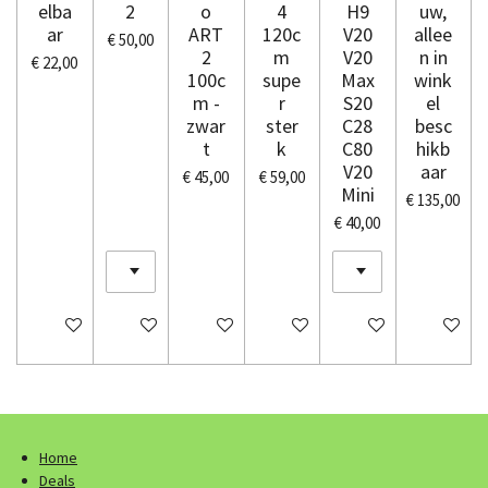
elba
2
o
4
H9
uw,
ar
ART
120c
V20
allee
€ 50,00
2
m
V20
n in
€ 22,00
100c
supe
Max
wink
m -
r
S20
el
zwar
ster
C28
besc
t
k
C80
hikb
V20
aar
€ 45,00
€ 59,00
Mini
€ 135,00
€ 40,00
In winkelwagen
In winkelwagen
In winkelwagen
In winkelwagen
In winkelwagen
In winkel
Home
Deals