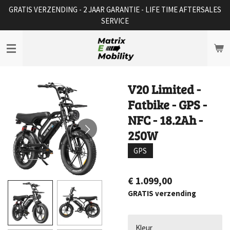
GRATIS VERZENDING - 2 JAAR GARANTIE - LIFE TIME AFTERSALES
Ga
SERVICE
direct
naar
de
hoofdinhoud
V20 Limited -
Fatbike - GPS -
NFC - 18.2Ah -
250W
GPS
€ 1.099,00
GRATIS verzending
Kleur