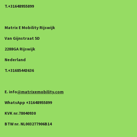
T.+31648955899
Matrix E Mobility Rijswijk
Van Gijnstraat 5D
2288GA Rijswijk
Nederland
T.+31685443636
E. info
@matrixemobility.com
WhatsApp +31648955899
KVK nr.78040930
BTW nr. NL003277906B14