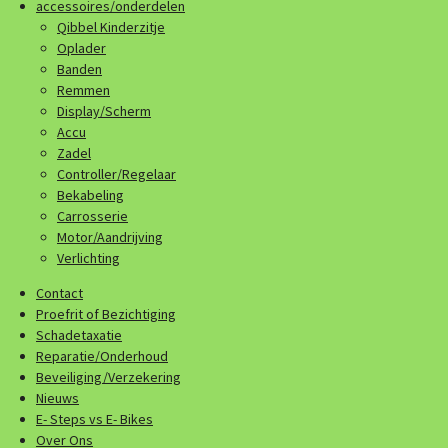
accessoires/onderdelen
Qibbel Kinderzitje
Oplader
Banden
Remmen
Display/Scherm
Accu
Zadel
Controller/Regelaar
Bekabeling
Carrosserie
Motor/Aandrijving
Verlichting
Contact
Proefrit of Bezichtiging
Schadetaxatie
Reparatie/Onderhoud
Beveiliging/Verzekering
Nieuws
E- Steps vs E- Bikes
Over Ons