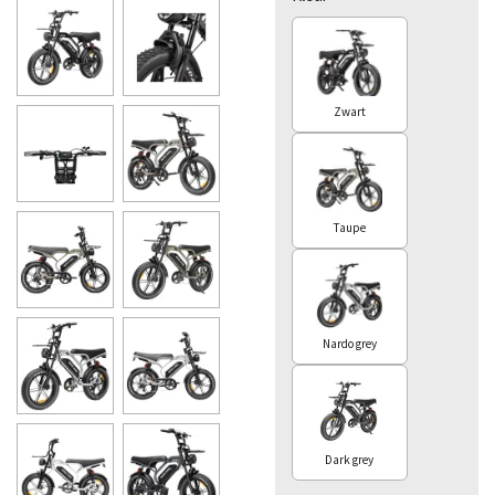
Zwart
Taupe
Nardo grey
Dark grey