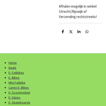
Afhalen mogelijk in winkel
Utrecht/Rijswijk of
Verzending rechtstreeks!
D
D
S
D
e
e
h
e
l
e
a
l
e
l
r
e
n
e
n
Home
Deals
E- Fatbikes
E- Bikes
Mini Fatbike
Cargo E- Bikes
E- Scootmobiel
E- Steps
E- Skateboards