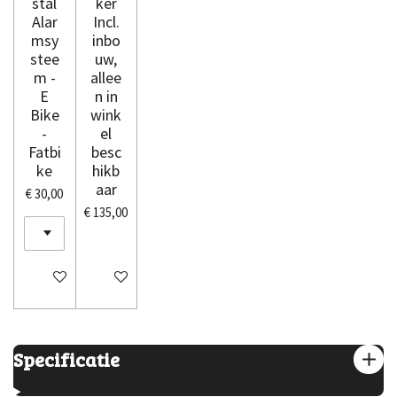
stal
ker
Alar
Incl.
msy
inbo
stee
uw,
m -
allee
E
n in
Bike
wink
-
el
Fatbi
besc
ke
hikb
aar
€ 30,00
€ 135,00
In winkelwagen
In winkelwagen
Specificatie