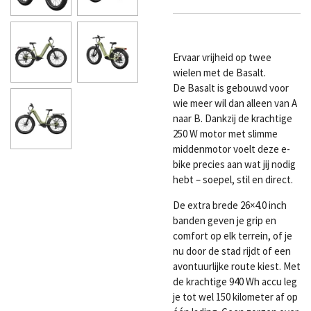
Ervaar vrijheid op twee
wielen met de
Basalt
.
De Basalt is gebouwd voor
wie meer wil dan alleen van A
naar B. Dankzij de krachtige
250 W motor met slimme
middenmotor voelt deze
e-
bike
precies aan wat jij nodig
hebt – soepel, stil en direct.
De extra brede 26×4.0 inch
banden geven je grip en
comfort op elk terrein, of je
nu door de stad rijdt of een
avontuurlijke route kiest. Met
de krachtige 940 Wh accu leg
je tot wel 150 kilometer af op