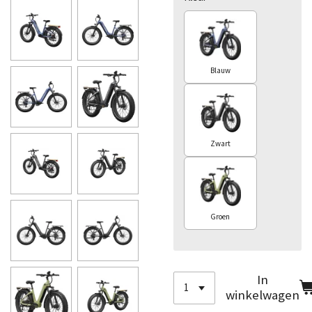
Blauw
Zwart
Groen
In
winkelwagen