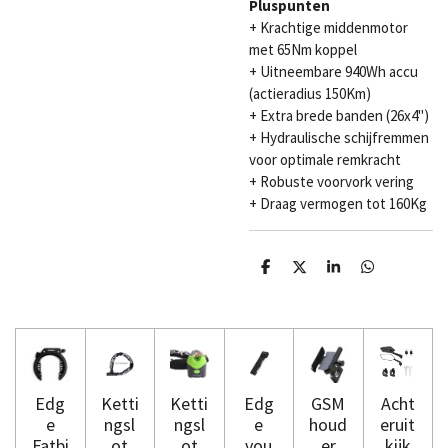
Pluspunten
+
Krachtige middenmotor
met 65Nm koppel
+
Uitneembare 940Wh accu
(actieradius 150Km)
+
Extra brede banden (26x4'')
+
Hydraulische schijfremmen
voor optimale remkracht
+
Robuste voorvork vering
+
Draag vermogen tot 160Kg
D
D
S
D
e
e
h
e
l
e
a
l
e
l
r
e
n
e
n
Edg
Ketti
Ketti
Edg
GSM
Acht
e
ngsl
ngsl
e
houd
eruit
Fatbi
ot
ot
vou
er
kijk