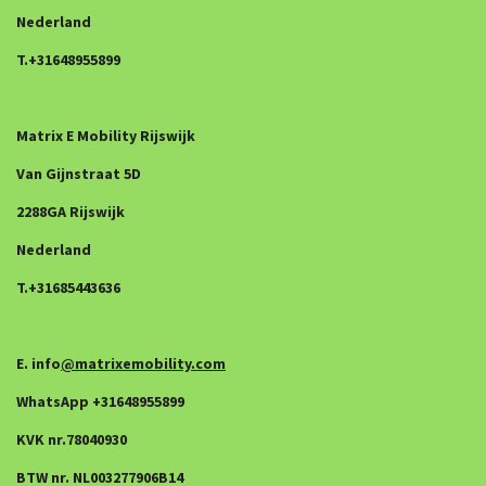
Nederland
T.+31648955899
Matrix E Mobility Rijswijk
Van Gijnstraat 5D
2288GA Rijswijk
Nederland
T.+31685443636
E. info
@matrixemobility.com
WhatsApp +31648955899
KVK nr.78040930
BTW nr. NL003277906B14