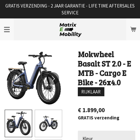
GRATIS VERZENDING - 2 JAAR GARANTIE - LIFE TIME AFTERSALES
Ga
SERVICE
direct
naar
de
hoofdinhoud
Mokwheel
Basalt ST 2.0 - E
MTB - Cargo E
Bike - 26x4.0
RIJKLAAR
€ 1.899,00
GRATIS verzending
Kleur