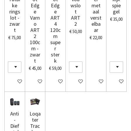
ke
Edg
Edg
wslo
met
spie
rings
e
e
t
aal
gel
lot -
Varn
ART
ART
verst
€ 35,00
zwar
o
4
2
elba
t
ART
120c
ar
€ 50,00
2
m
€ 75,00
€ 22,00
100c
supe
m -
r
zwar
ster
t
k
€ 45,00
€ 59,00
In winkelwagen
In winkelwagen
In winkelwagen
In winkelwagen
In winkelwagen
In winkel
Anti
Loqa
-
ter
Dief
Trac