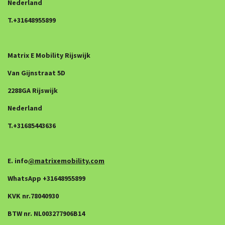
Nederland
T.+31648955899
Matrix E Mobility Rijswijk
Van Gijnstraat 5D
2288GA Rijswijk
Nederland
T.+31685443636
E. info
@matrixemobility.com
WhatsApp +31648955899
KVK nr.78040930
BTW nr. NL003277906B14