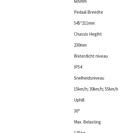
605mm
Pedaal Breedte
545*211mm
Chassis Hegiht
230mm
Waterdicht niveau
IP54
Snelheidsniveau
15km/h; 30km/h; 55km/h
Uphill
30°
Max. Belasting
120 kg