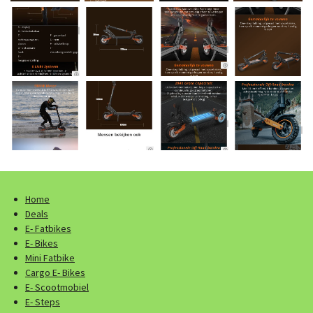
Home
Deals
E- Fatbikes
E- Bikes
Mini Fatbike
Cargo E- Bikes
E- Scootmobiel
E- Steps