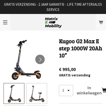
GRATIS VERZENDING - 2 JAAR GARANTIE - LIFE TIME AFTERSALES
Ga
SERVICE
direct
naar
de
hoofdinhoud
Kugoo G2 Max E
step 1000W 20Ah
10”
€ 995,00
GRATIS verzending
In
winkelwagen