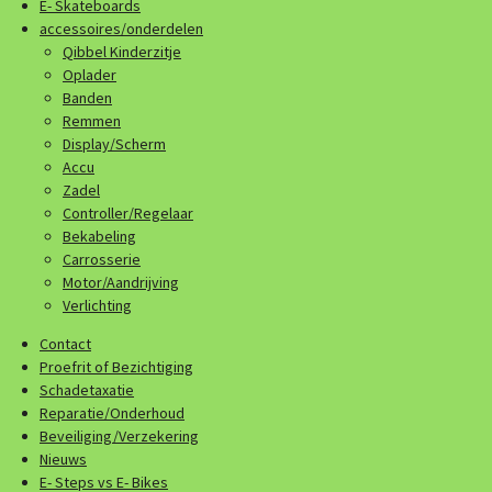
E- Skateboards
accessoires/onderdelen
Qibbel Kinderzitje
Oplader
Banden
Remmen
Display/Scherm
Accu
Zadel
Controller/Regelaar
Bekabeling
Carrosserie
Motor/Aandrijving
Verlichting
Contact
Proefrit of Bezichtiging
Schadetaxatie
Reparatie/Onderhoud
Beveiliging/Verzekering
Nieuws
E- Steps vs E- Bikes