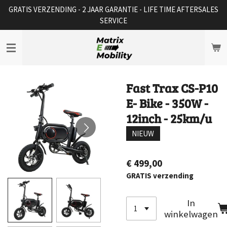
GRATIS VERZENDING - 2 JAAR GARANTIE - LIFE TIME AFTERSALES
Ga
SERVICE
direct
naar
de
hoofdinhoud
Fast Trax CS-P10
E- Bike - 350W -
12inch - 25km/u
NIEUW
€ 499,00
GRATIS verzending
In
winkelwagen