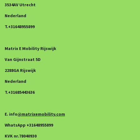
3534AV Utrecht
Nederland
T.+31648955899
Matrix E Mobility Rijswijk
Van Gijnstraat 5D
2288GA Rijswijk
Nederland
T.+31685443636
E. info
@matrixemobility.com
WhatsApp +31648955899
KVK nr.78040930