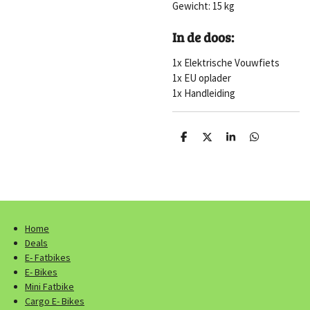
Gewicht: 15 kg
In de doos:
1x Elektrische Vouwfiets
1x EU oplader
1x Handleiding
D
D
S
D
e
e
h
e
l
e
a
l
e
l
r
e
n
e
n
Home
Deals
E- Fatbikes
E- Bikes
Mini Fatbike
Cargo E- Bikes