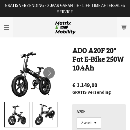
GRATIS VERZENDING - 2 JAAR GARANTIE - LIFE TIME AFTERSALES
Ga
SERVICE
direct
naar
de
hoofdinhoud
ADO A20F 20"
Fat E-Bike 250W
10.4Ah
€ 1.149,00
GRATIS verzending
A20F