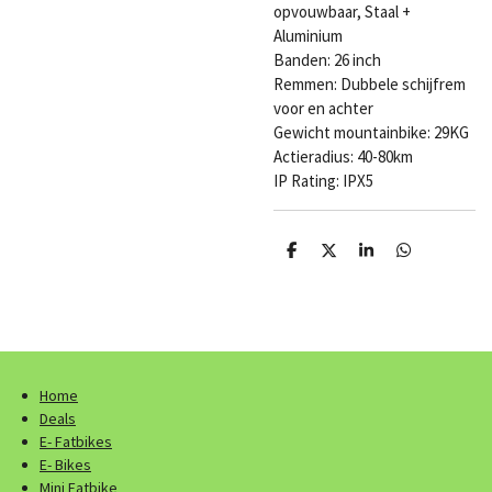
opvouwbaar, Staal +
Aluminium
Banden: 26 inch
Remmen: Dubbele schijfrem
voor en achter
Gewicht mountainbike: 29KG
Actieradius: 40-80km
IP Rating: IPX5
D
D
S
D
e
e
h
e
l
e
a
l
e
l
r
e
n
e
n
Home
Deals
E- Fatbikes
E- Bikes
Mini Fatbike