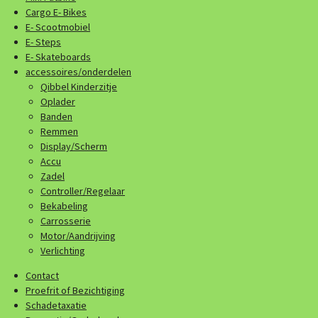
Cargo E- Bikes
E- Scootmobiel
E- Steps
E- Skateboards
accessoires/onderdelen
Qibbel Kinderzitje
Oplader
Banden
Remmen
Display/Scherm
Accu
Zadel
Controller/Regelaar
Bekabeling
Carrosserie
Motor/Aandrijving
Verlichting
Contact
Proefrit of Bezichtiging
Schadetaxatie