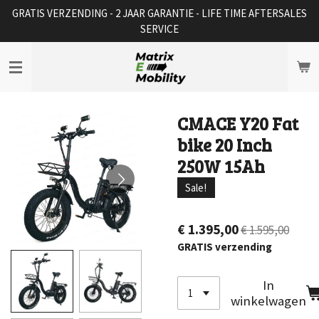
GRATIS VERZENDING - 2 JAAR GARANTIE - LIFE TIME AFTERSALES
Ga
SERVICE
direct
naar
de
hoofdinhoud
CMACE Y20 Fat
bike 20 Inch
250W 15Ah
Sale!
€ 1.395,00
€ 1.595,00
GRATIS verzending
In
winkelwagen