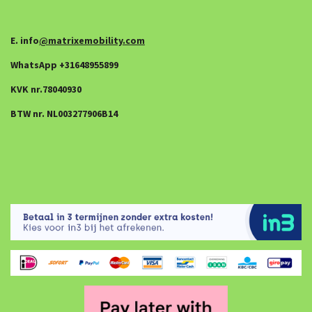
E. info
@matrixemobility.com
WhatsApp +31648955899
KVK nr.78040930
BTW nr. NL003277906B14