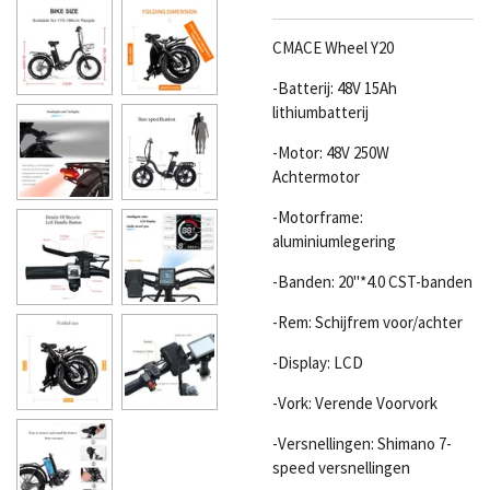
CMACE Wheel Y20
-Batterij: 48V 15Ah
lithiumbatterij
-Motor: 48V 250W
Achtermotor
-Motorframe:
aluminiumlegering
-Banden: 20"*4.0 CST-banden
-Rem: Schijfrem voor/achter
-Display: LCD
-Vork: Verende Voorvork
-Versnellingen: Shimano 7-
speed versnellingen