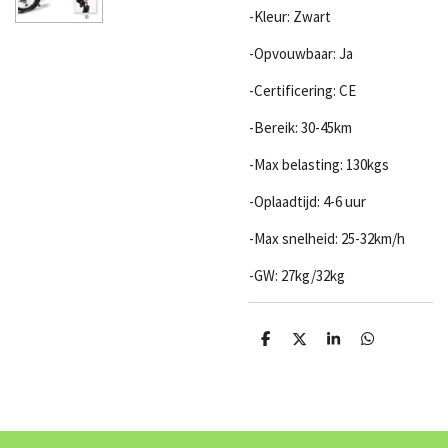
-Kleur: Zwart
-Opvouwbaar: Ja
-Certificering: CE
-Bereik: 30-45km
-Max belasting: 130kgs
-Oplaadtijd: 4-6 uur
-Max snelheid: 25-32km/h
-GW: 27kg/32kg
D
D
S
D
e
e
h
e
l
e
a
l
e
l
r
e
n
e
n