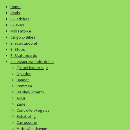
Home
Deals
E- Fatbikes
E- Bikes
Mini Fatbike
Cargo E- Bikes
E- Scootmobiel
E- Steps
E- Skateboards
accessoires/onderdelen
Qibbel Kinderzitje
Oplader
Banden
Remmen
Display/Scherm
Accu
Zadel
Controller/Regelaar
Bekabeling
Carrosserie
Motor/Aandrijving